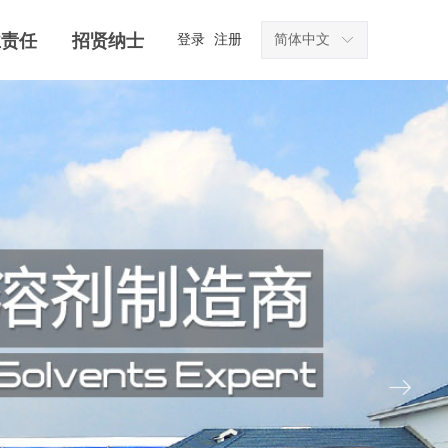
业责任
招贤纳士
登录
注册
简体中文
ꀅ
ꁹ