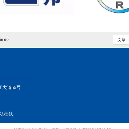
roo
文章
大道66号
-法律法