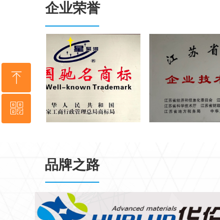
企业荣誉
ꁸ
ꀥ
回到顶部
成为供应商
品牌之路